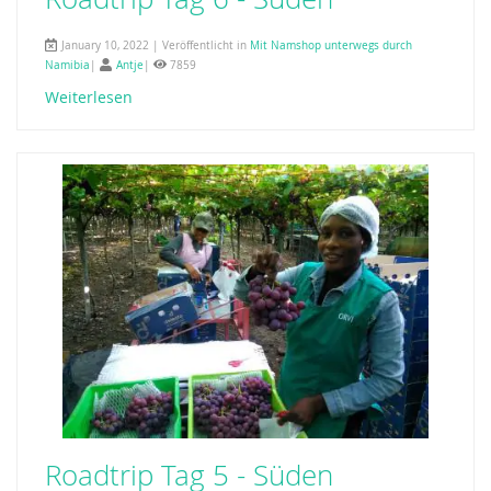
January 10, 2022 | Veröffentlicht in
Mit Namshop unterwegs durch
Namibia
|
Antje
|
7859
Weiterlesen
Roadtrip Tag 5 - Süden