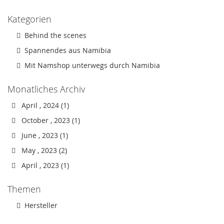
Kategorien
Behind the scenes
Spannendes aus Namibia
Mit Namshop unterwegs durch Namibia
Monatliches Archiv
April , 2024 (1)
October , 2023 (1)
June , 2023 (1)
May , 2023 (2)
April , 2023 (1)
Themen
Hersteller