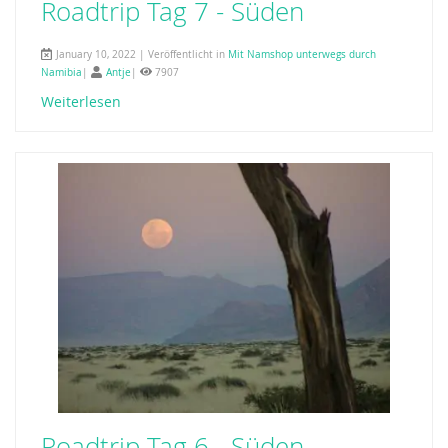
Roadtrip Tag 7 - Süden
January 10, 2022 | Veröffentlicht in
Mit Namshop unterwegs durch
Namibia
|
Antje
|
7907
Weiterlesen
Roadtrip Tag 6 - Süden