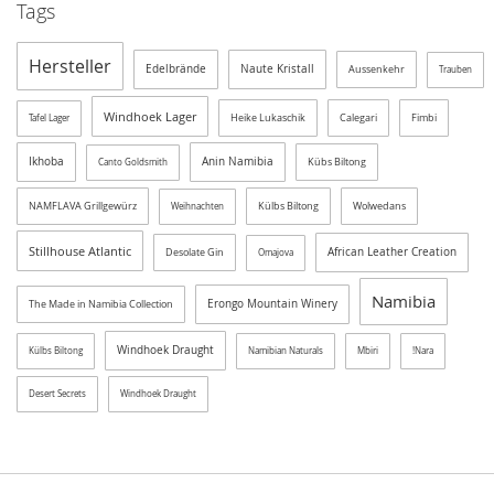
Tags
Hersteller
Edelbrände
Naute Kristall
Aussenkehr
Trauben
Windhoek Lager
Heike Lukaschik
Calegari
Fimbi
Tafel Lager
Ikhoba
Anin Namibia
Kübs Biltong
Canto Goldsmith
NAMFLAVA Grillgewürz
Külbs Biltong
Wolwedans
Weihnachten
Stillhouse Atlantic
African Leather Creation
Desolate Gin
Omajova
Namibia
Erongo Mountain Winery
The Made in Namibia Collection
Windhoek Draught
Külbs Biltong
Namibian Naturals
Mbiri
!Nara
Desert Secrets
Windhoek Draught