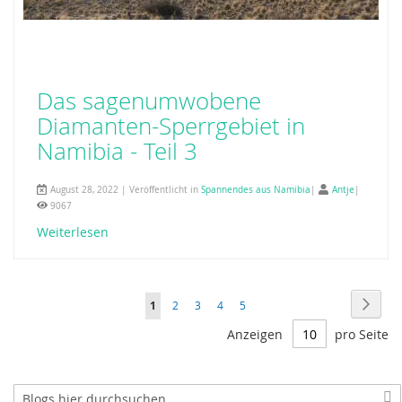
Das sagenumwobene
Diamanten-Sperrgebiet in
Namibia - Teil 3
August 28, 2022 | Veröffentlicht in
Spannendes aus Namibia
|
Antje
|
9067
Weiterlesen
Seite
Seite
weite
Sie
Seite
Seite
Seite
Seite
1
2
3
4
5
lesen
Anzeigen
pro Seite
gerade
Seite