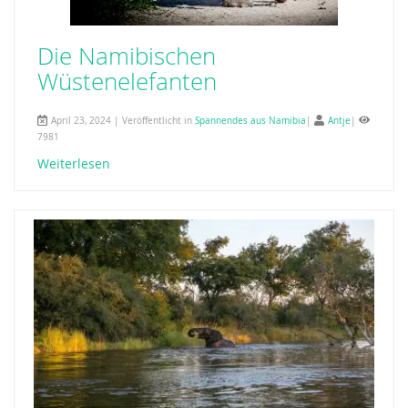
Die Namibischen
Wüstenelefanten
April 23, 2024 | Veröffentlicht in
Spannendes aus Namibia
|
Antje
|
7981
Weiterlesen