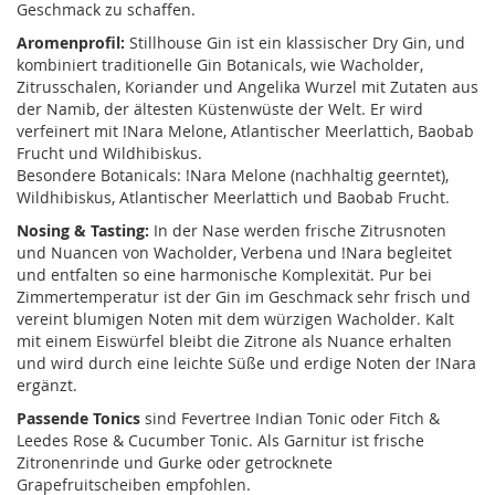
Geschmack zu schaffen.
Aromenprofil:
Stillhouse Gin ist ein klassischer Dry Gin, und
kombiniert traditionelle Gin Botanicals, wie Wacholder,
Zitrusschalen, Koriander und Angelika Wurzel mit Zutaten aus
der Namib, der ältesten Küstenwüste der Welt. Er wird
verfeinert mit !Nara Melone, Atlantischer Meerlattich, Baobab
Frucht und Wildhibiskus.
Besondere Botanicals: !Nara Melone (nachhaltig geerntet),
Wildhibiskus, Atlantischer Meerlattich und Baobab Frucht.
Nosing & Tasting:
In der Nase werden frische Zitrusnoten
und Nuancen von Wacholder, Verbena und !Nara begleitet
und entfalten so eine harmonische Komplexität. Pur bei
Zimmertemperatur ist der Gin im Geschmack sehr frisch und
vereint blumigen Noten mit dem würzigen Wacholder. Kalt
mit einem Eiswürfel bleibt die Zitrone als Nuance erhalten
und wird durch eine leichte Süße und erdige Noten der !Nara
ergänzt.
Passende Tonics
sind Fevertree Indian Tonic oder Fitch &
Leedes Rose & Cucumber Tonic. Als Garnitur ist frische
Zitronenrinde und Gurke oder getrocknete
Grapefruitscheiben empfohlen.