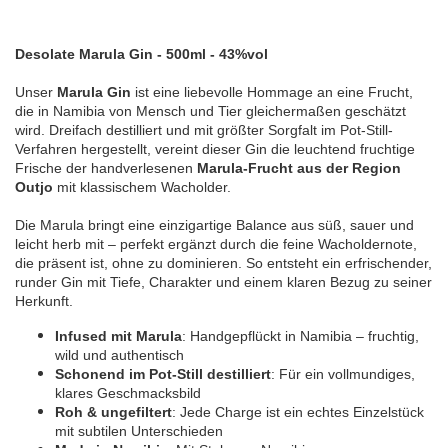
Desolate Marula Gin - 500ml - 43%vol
Unser
Marula Gin
ist eine liebevolle Hommage an eine Frucht,
die in Namibia von Mensch und Tier gleichermaßen geschätzt
wird. Dreifach destilliert und mit größter Sorgfalt im Pot-Still-
Verfahren hergestellt, vereint dieser Gin die leuchtend fruchtige
Frische der handverlesenen
Marula-Frucht aus der Region
Outjo
mit klassischem Wacholder.
Die Marula bringt eine einzigartige Balance aus süß, sauer und
leicht herb mit – perfekt ergänzt durch die feine Wacholdernote,
die präsent ist, ohne zu dominieren. So entsteht ein erfrischender,
runder Gin mit Tiefe, Charakter und einem klaren Bezug zu seiner
Herkunft.
Infused mit Marula
: Handgepflückt in Namibia – fruchtig,
wild und authentisch
Schonend im Pot-Still destilliert
: Für ein vollmundiges,
klares Geschmacksbild
Roh & ungefiltert
: Jede Charge ist ein echtes Einzelstück
mit subtilen Unterschieden