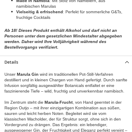
Made in Namibia
: Mit Stolz von Namibiern, aus
namibischen Marulas
Vielseitig & erfrischend
: Perfekt für sommerliche G&Ts,
fruchtige Cocktails
Ab 18! Dieses Produkt enthält Alkohol und darf nicht an
Personen unter dem gesetzlichen Mindestalter abgegeben
werden. Daher wird Ihre Volljährigkeit während des
Bestellvorgangs verifiziert.
Details
Unser
Marula Gin
wird im traditionellen Pot-Still-Verfahren
destilliert und in kleinen Chargen von Hand gefertigt. Durch sanfte
Infusion sorgfältig ausgewählter Botanicals entfaltet er eine
faszinierende Tiefe – wild, fruchtig und unverkennbar namibisch.
Im Zentrum steht die
Marula-Frucht
, von Hand geerntet in der
Region Outjo – mit ihrer einzigartigen Kombination aus süßen,
sauren und leicht herben Noten. Begleitet wird sie vom
klassischen Wacholder, der für Struktur sorgt, ohne sich in den
Vordergrund zu drängen. Das Ergebnis: ein lebendiger,
ausgewogener Gin, der Fruchtigkeit und Eleganz perfekt vereint –