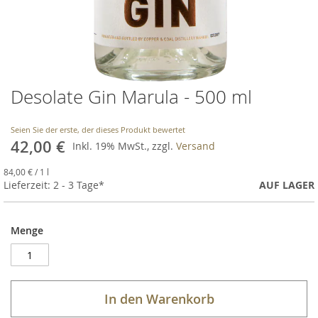
Desolate Gin Marula - 500 ml
Skip
to
the
Seien Sie der erste, der dieses Produkt bewertet
beginning
42,00 €
Inkl. 19% MwSt., zzgl.
Versand
of
the
84,00 €
/ 1 l
images
Lieferzeit: 2 - 3 Tage*
AUF LAGER
gallery
Menge
In den Warenkorb