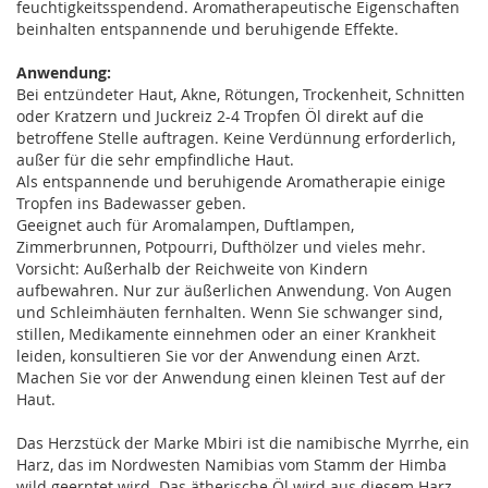
feuchtigkeitsspendend. Aromatherapeutische Eigenschaften
beinhalten entspannende und beruhigende Effekte.
Anwendung:
Bei entzündeter Haut, Akne, Rötungen, Trockenheit, Schnitten
oder Kratzern und Juckreiz 2-4 Tropfen Öl direkt auf die
betroffene Stelle auftragen. Keine Verdünnung erforderlich,
außer für die sehr empfindliche Haut.
Als entspannende und beruhigende Aromatherapie einige
Tropfen ins Badewasser geben.
Geeignet auch für Aromalampen, Duftlampen,
Zimmerbrunnen, Potpourri, Dufthölzer und vieles mehr.
Vorsicht: Außerhalb der Reichweite von Kindern
aufbewahren. Nur zur äußerlichen Anwendung. Von Augen
und Schleimhäuten fernhalten. Wenn Sie schwanger sind,
stillen, Medikamente einnehmen oder an einer Krankheit
leiden, konsultieren Sie vor der Anwendung einen Arzt.
Machen Sie vor der Anwendung einen kleinen Test auf der
Haut.
Das Herzstück der Marke Mbiri ist die namibische Myrrhe, ein
Harz, das im Nordwesten Namibias vom Stamm der Himba
wild geerntet wird. Das ätherische Öl wird aus diesem Harz