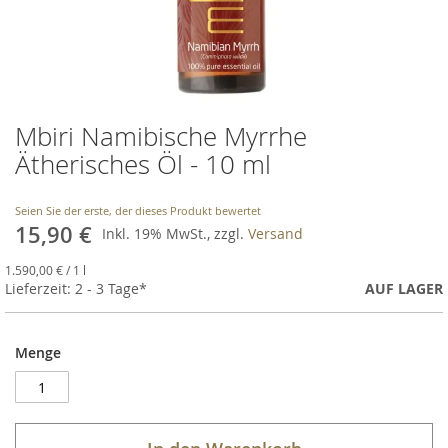
Mbiri Namibische Myrrhe
Skip
to
Ätherisches Öl - 10 ml
the
beginning
of
Seien Sie der erste, der dieses Produkt bewertet
15,90 €
the
Inkl. 19% MwSt., zzgl.
Versand
images
1.590,00 €
gallery
/ 1 l
Lieferzeit: 2 - 3 Tage*
AUF LAGER
Menge