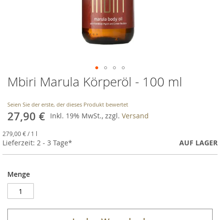
Mbiri Marula Körperöl - 100 ml
Skip
to
the
Seien Sie der erste, der dieses Produkt bewertet
beginning
27,90 €
Inkl. 19% MwSt., zzgl.
Versand
of
the
279,00 €
/ 1 l
images
Lieferzeit: 2 - 3 Tage*
AUF LAGER
gallery
Menge