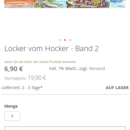
Locker vom Hocker - Band 2
Skip
to
the
Seien Sie der erste, der dieses Produkt bewertet
beginning
6,90 €
Sonderangebot
Inkl. 7% MwSt., zzgl.
Versand
of
the
19,90 €
Normalpreis
images
Lieferzeit: 2 - 3 Tage*
gallery
AUF LAGER
Menge