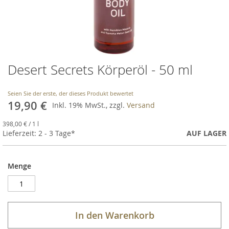
Desert Secrets Körperöl - 50 ml
Skip
to
the
Seien Sie der erste, der dieses Produkt bewertet
beginning
19,90 €
Inkl. 19% MwSt., zzgl.
Versand
of
the
398,00 €
/ 1 l
images
Lieferzeit: 2 - 3 Tage*
AUF LAGER
gallery
Menge
In den Warenkorb