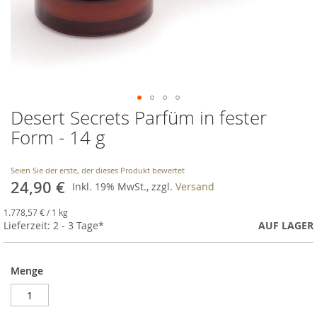
Desert Secrets Parfüm in fester
Skip
to
Form - 14 g
the
beginning
of
Seien Sie der erste, der dieses Produkt bewertet
24,90 €
the
Inkl. 19% MwSt., zzgl.
Versand
images
1.778,57 €
gallery
/ 1 kg
Lieferzeit: 2 - 3 Tage*
AUF LAGER
Menge