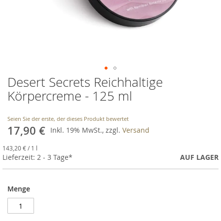
Desert Secrets Reichhaltige
Skip
to
Körpercreme - 125 ml
the
beginning
of
Seien Sie der erste, der dieses Produkt bewertet
17,90 €
the
Inkl. 19% MwSt., zzgl.
Versand
images
143,20 €
gallery
/ 1 l
Lieferzeit: 2 - 3 Tage*
AUF LAGER
Menge