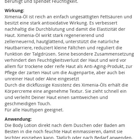
beruhigt und spendet Feuchtigkeit.
Wirkung:
Ximenia-Öl ist reich an einfach ungesättigten Fettsäuren und
besitzt eine stark antioxidative Wirkung. Es verbessert
nachhaltig die Durchblutung und damit die Elastizität der
Haut. Ximenia-Öl wirkt stark regenerierend und
zellerneuernd, hautglättend, unterstützt die natürliche
Hautbarriere, reduziert kleine Fältchen und reguliert die
Funktion der Talgdrüsen. Seine besondere Zusammensetzung
verhindert den Feuchtigkeitsverlust der Haut und wird vor
allem für trockene oder reife Haut als Anti-Aging-Produkt, zur
Pflege der zarten Haut um die Augenpartie, aber auch bei
unreiner Haut oder Akne eingesetzt
Durch die dickflüssige Kosistenz des Ximenia-Öls erhält die
Körpercreme eine angenehme Textur. Sie zieht schnell ein
und verleiht Deiner Haut einen samtweichen und
geschmeidigen Touch.
Für alle Hauttypen geeignet.
Anwendung:
Die Body Lotion direkt nach dem Duschen oder Baden am
Besten in die noch feuchte Haut einmassieren, damit sie
leichter einziehen kann. Täglich oder nach Bedarf anwenden.